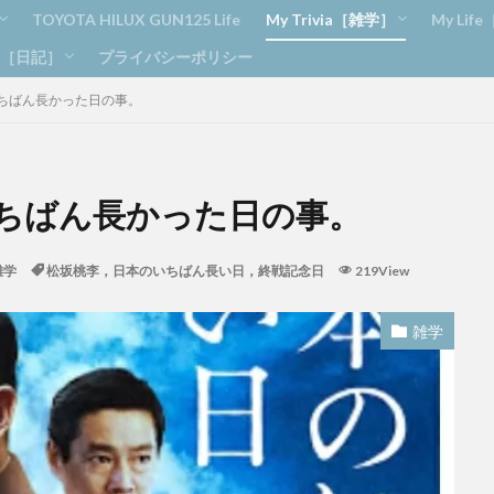
TOYOTA HILUX GUN125 Life
My Trivia［雑学］
My Lif
ry［日記］
プライバシーポリシー
トレーニング
ニング
ィーメンテナンス
Amazon
ブログ
Apple
雑学
DIY
釣り
ちばん長かった日の事。
め
ンダックス アフロ
ちばん長かった日の事。
雑学
松坂桃李，日本のいちばん長い日，終戦記念日
219View
雑学