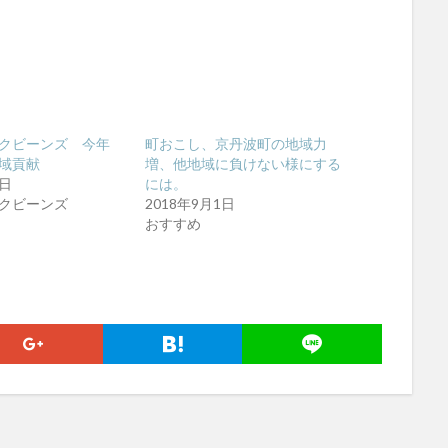
クビーンズ 今年
町おこし、京丹波町の地域力
域貢献
増、他地域に負けない様にする
8日
には。
クビーンズ
2018年9月1日
おすすめ