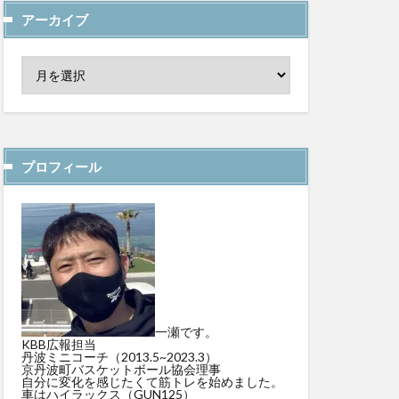
アーカイブ
プロフィール
一瀬です。
KBB広報担当
丹波ミニコーチ（2013.5~2023.3）
京丹波町バスケットボール協会理事
自分に変化を感じたくて筋トレを始めました。
車はハイラックス（GUN125）