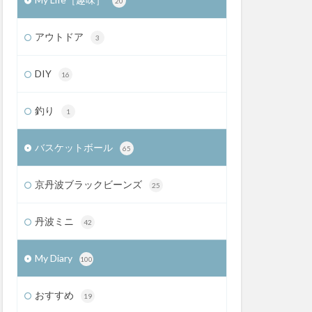
20
アウトドア
3
DIY
16
釣り
1
バスケットボール
65
京丹波ブラックビーンズ
25
丹波ミニ
42
My Diary
100
おすすめ
19