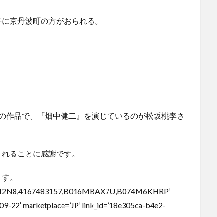
事に京丹波町の方がおられる。
その作品で、『畑中健二』を演じているのが松坂桃李さ
くれることに感謝です。
ます。
PFH2N8,4167483157,B016MBAX7U,B074M6KHRP’
09-22′ marketplace=’JP’ link_id=’18e305ca-b4e2-