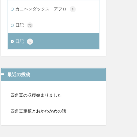
カニヘンダックス アフロ
8
日記
73
日記
1
最近の投稿
四角豆の収穫始まりました
四角豆定植とおかわかめの話