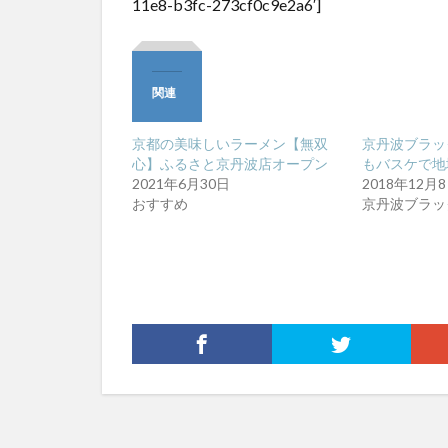
11e8-b3fc-273cf0c9e2a6′]
関連
京都の美味しいラーメン【無双
京丹波ブラッ
心】ふるさと京丹波店オープン
もバスケで地
2021年6月30日
2018年12月
おすすめ
京丹波ブラッ