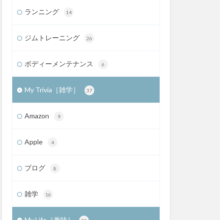
ランニング
14
ジムトレーニング
26
ボディーメンテナンス
6
My Trivia［雑学］
37
Amazon
9
Apple
4
ブログ
8
雑学
16
My Life［趣味］