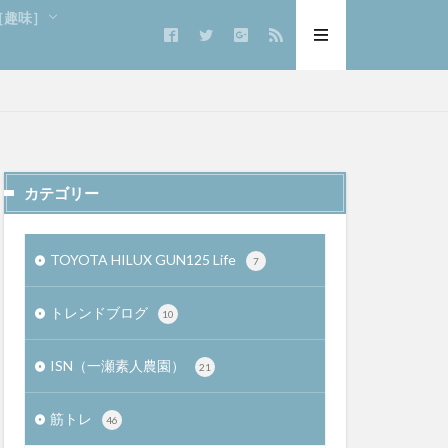
e［趣味］
カテゴリー
TOYOTA HILUX GUN125 Life
7
トレンドブログ
10
ISN（一瀬素人農園）
21
筋トレ
46