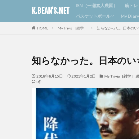
ISN（一瀬素人農園）
筋トレ
K.BEAN'S.NET
バスケットボール
My Dia
ジム
ラン
ボデ
HOME
My Trivia［雑学］
知らなかった。日本のい
京丹波ブラックビーンズ
丹波ミニ
日記
おすす
カニヘ
知らなかった。日本のい
2018年8月15日
2021年1月2日
My Trivia［雑学］
,
0件