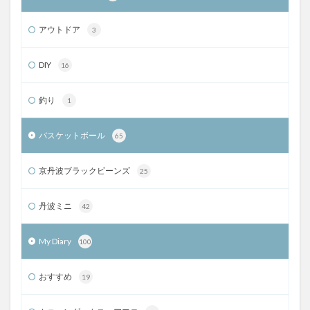
アウトドア
3
DIY
16
釣り
1
バスケットボール
65
京丹波ブラックビーンズ
25
丹波ミニ
42
My Diary
100
おすすめ
19