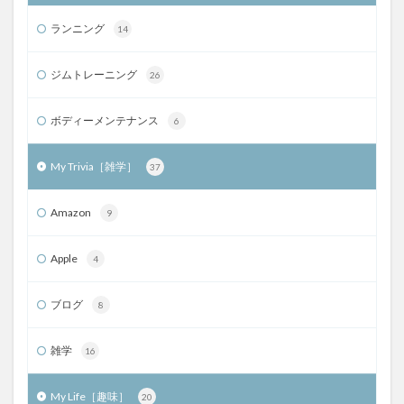
ランニング
14
ジムトレーニング
26
ボディーメンテナンス
6
My Trivia［雑学］
37
Amazon
9
Apple
4
ブログ
8
雑学
16
My Life［趣味］
20