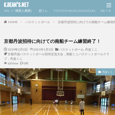
K.BEAN'S.NET
ISN（一瀬素人農園）
筋トレ
TOYOTA HILUX GUN125 Life
My Triv
HOME
バスケットボール
京都丹波招待に向けての南船チーム練習
京都丹波招待に向けての南船チーム練習終了！
2019年2月3日
2021年1月2日
バスケットボール
,
丹波ミニ
京都丹波バスケットボール招待交流大会，南船ミニバスケットボールクラ
ブ，丹波ミニ
63View
0件
丹波ミニ