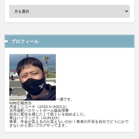
プロフィール
一瀬です。
KBB広報担当
丹波ミニコーチ（2013.5~2023.3）
京丹波町バスケットボール協会理事
自分に変化を感じたくて筋トレを始めました。
車はハイラックス（GUN125）
将来、年金が貰えるのか貰えないのか！将来の不安を自分でどうにかで
きないかと思いブログやってます。