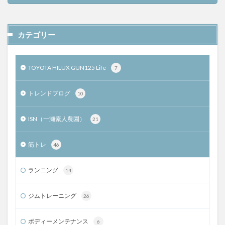
カテゴリー
TOYOTA HILUX GUN125 Life
7
トレンドブログ
10
ISN（一瀬素人農園）
21
筋トレ
46
ランニング
14
ジムトレーニング
26
ボディーメンテナンス
6