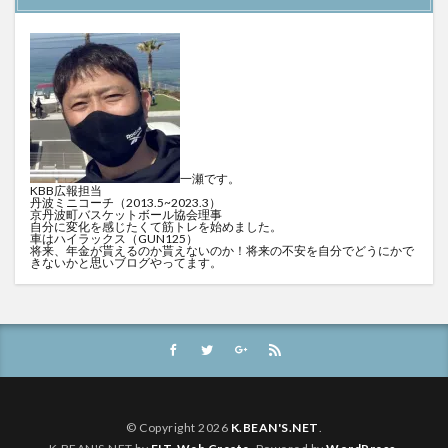
一瀬です。
KBB広報担当
丹波ミニコーチ（2013.5~2023.3）
京丹波町バスケットボール協会理事
自分に変化を感じたくて筋トレを始めました。
車はハイラックス（GUN125）
将来、年金が貰えるのか貰えないのか！将来の不安を自分でどうにかで
きないかと思いブログやってます。
© Copyright 2026
K.BEAN'S.NET
.