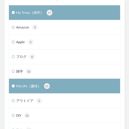
My Trivia［雑学］
37
Amazon
9
Apple
4
ブログ
8
雑学
16
My Life［趣味］
20
アウトドア
3
DIY
16