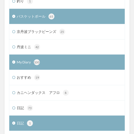
釣り
1
バスケットボール
65
京丹波ブラックビーンズ
25
丹波ミニ
42
My Diary
100
おすすめ
19
カニヘンダックス アフロ
8
日記
73
日記
1