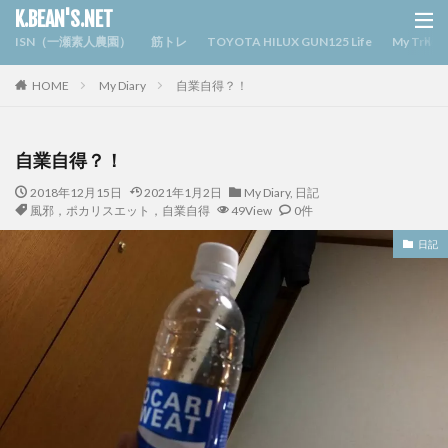
K.BEAN'S.NET
ISN（一瀬素人農園）
筋トレ
TOYOTA HILUX GUN125 Life
My Triv
HOME
My Diary
自業自得？！
自業自得？！
2018年12月15日
2021年1月2日
My Diary
,
日記
風邪，ポカリスエット，自業自得
49View
0件
日記