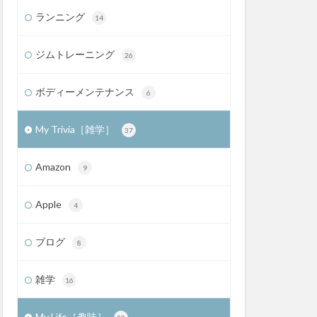
ランニング
14
ジムトレーニング
26
ボディーメンテナンス
6
My Trivia［雑学］
37
Amazon
9
Apple
4
ブログ
8
雑学
16
My Life［趣味］