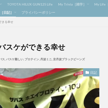
TOYOTA HILUX GUN125 Life
My Trivia［雑学］
My Lif
ry［日記］
プライバシーポリシー
トレーニング
ニング
ィーメンテナンス
Amazon
ブログ
Apple
雑学
DIY
釣り
できる幸せ
め
ンダックス アフロ
バスケができる幸せ
バス
,
バスケ難しい
,
プロテイン
,
丹波ミニ
,
京丹波ブラックビーンズ
日記