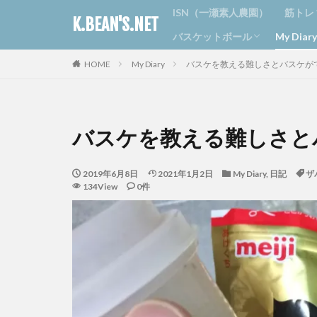
ISN（一瀬素人農園）
筋トレ
K.BEAN'S.NET
バスケットボール
My Dia
ジム
ラン
ボデ
HOME
My Diary
バスケを教える難しさとバスケが
京丹波ブラックビーンズ
丹波ミニ
日記
おすす
カニヘ
バスケを教える難しさと
2019年6月8日
2021年1月2日
My Diary
,
日記
ザ
134View
0件