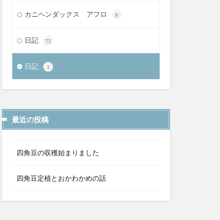
カニヘンダックス アフロ
8
日記
73
日記
1
最近の投稿
四角豆の収穫始まりました
四角豆定植とおかわかめの話