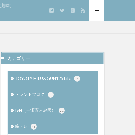
e［趣味］
カテゴリー
TOYOTA HILUX GUN125 Life
7
トレンドブログ
10
ISN（一瀬素人農園）
21
筋トレ
46