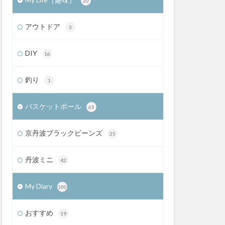
20
アウトドア
3
DIY
16
釣り
1
バスケットボール
65
京丹波ブラックビーンズ
25
丹波ミニ
42
My Diary
100
おすすめ
19