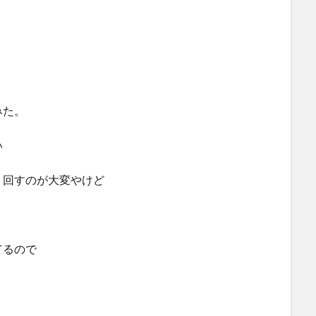
みた。
い
、回すのが大変やけど
てるので