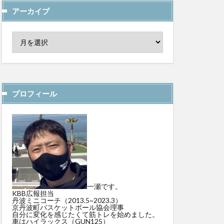
アーカイブ
プロフィール
一瀬です。
KBB広報担当
丹波ミニコーチ（2013.5~2023.3）
京丹波町バスケットボール協会理事
自分に変化を感じたくて筋トレを始めました。
車はハイラックス（GUN125）