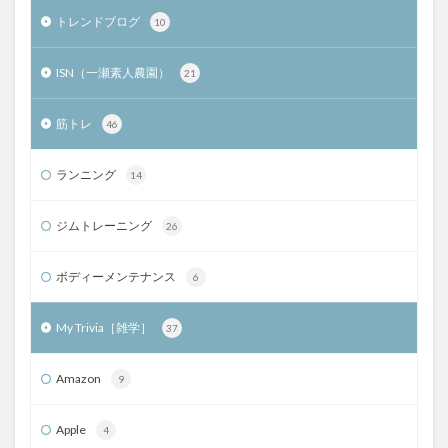
トレンドブログ
10
ISN（一瀬素人農園）
21
筋トレ
46
ランニング
14
ジムトレーニング
26
ボディーメンテナンス
6
My Trivia［雑学］
37
Amazon
9
Apple
4