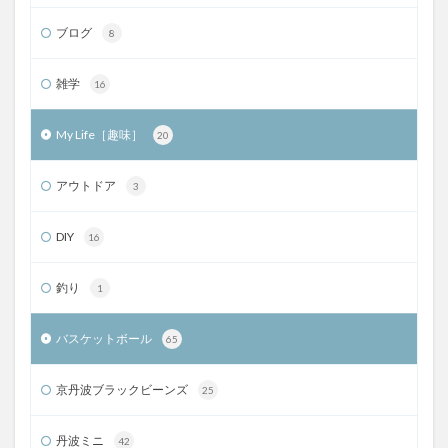
ブログ
8
雑学
16
My Life［趣味］
20
アウトドア
3
DIY
16
釣り
1
バスケットボール
65
京丹波ブラックビーンズ
25
丹波ミニ
42