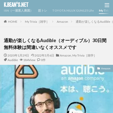
K.BEAN'S.NET
ISN（一瀬素人農園）
筋トレ
TOYOTA HILUX GUN125 Life
My Triv
HOME
My Trivia［雑学］
Amazon
通勤が楽しくなるAudib
通勤が楽しくなるAudible（オーディブル）30日間
無料体験は間違いなくオススメです
2020年1月29日
2022年3月6日
Amazon
,
My Trivia［雑学］
Audible
184View
0件
Amazon