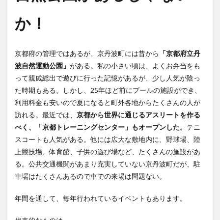
か！
京都府の管理ではあるが、京丹波町には昔から
「京都府立丹
波自然運動公園」
がある。私の小さい頃は、よくお弁当をも
って親戚総出で遊びに行った記憶があるが、少し人気が陰っ
た時期もある。しかし、25年ほど前にプールの施設ができ、
利用料金も安いので夏になると町外各地からたくさんの人が
訪れる。最近では、
京都から世界に通じるアスリートを作る
べく、「京都トレーニングセンター」もオープンした。
テニ
スコートも人気がある。他には広大な敷地内に、野球場、陸
上競技場、体育館、子供の遊び場など、たくさんの施設があ
る。公共交通機関があまり充実していない京丹波町だが、駐
車場はたくさんあるので車での来場は問題ない。
年間を通して、毎年行われているイベントもあります。