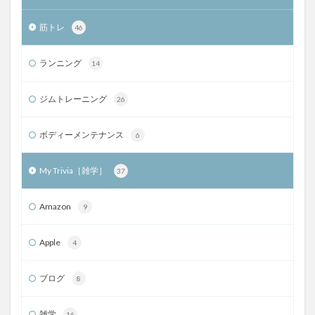
筋トレ
46
ランニング
14
ジムトレーニング
26
ボディーメンテナンス
6
My Trivia［雑学］
37
Amazon
9
Apple
4
ブログ
8
雑学
16