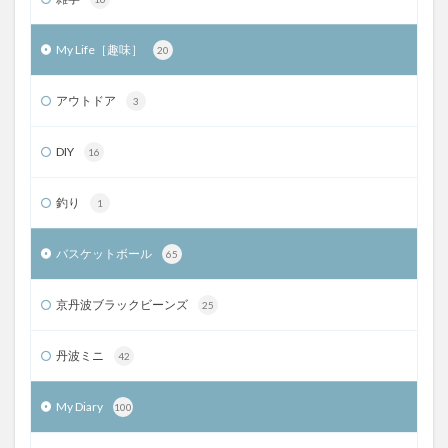
My Life［趣味］
20
アウトドア
3
DIY
16
釣り
1
バスケットボール
65
京丹波ブラックビーンズ
25
丹波ミニ
42
My Diary
100