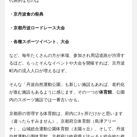
代表的なものは
・京丹波食の祭典
・京都丹波ロードレース大会
・各種スポーツイベント、大会
など、毎年たくさんの方が来場、参加され周辺道路が渋滞す
るほど。もっとそんなイベントや大会を開催すれば、京丹波
町内の流入人口が増えるはず。
そんな「丹波自然運動公園」も新しい施設もあれば、老朽化
が進む施設もあるように感じます。その一つが
体育館
。公園
内のスポーツ施設では一番古いかも。
京都府の管理する体育館は、府内に3ヶ所だけかと思います
（違ったらすみません）。京都府立体育館（島津アリー
ナ）、山城総合運動公園体育館（太陽ヶ丘）、そして、丹波
自然運動公園体育館。京都府は他府県と比べると総合的な複