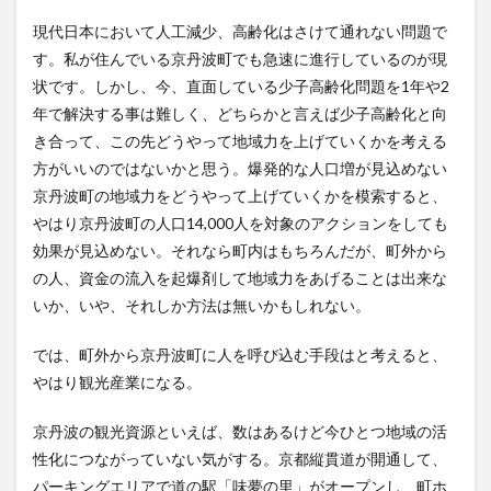
現代日本において人工減少、高齢化はさけて通れない問題で
す。私が住んでいる京丹波町でも急速に進行しているのが現
状です。しかし、今、直面している少子高齢化問題を1年や2
年で解決する事は難しく、どちらかと言えば少子高齢化と向
き合って、この先どうやって地域力を上げていくかを考える
方がいいのではないかと思う。爆発的な人口増が見込めない
京丹波町の地域力をどうやって上げていくかを模索すると、
やはり京丹波町の人口14,000人を対象のアクションをしても
効果が見込めない。それなら町内はもちろんだが、町外から
の人、資金の流入を起爆剤して地域力をあげることは出来な
いか、いや、それしか方法は無いかもしれない。
では、町外から京丹波町に人を呼び込む手段はと考えると、
やはり観光産業になる。
京丹波の観光資源といえば、数はあるけど今ひとつ地域の活
性化につながっていない気がする。京都縦貫道が開通して、
パーキングエリアで道の駅「味夢の里」がオープンし、町ホ