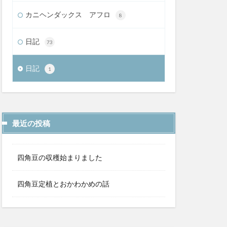
カニヘンダックス アフロ
8
日記
73
日記
1
最近の投稿
四角豆の収穫始まりました
四角豆定植とおかわかめの話