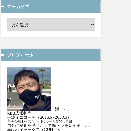
アーカイブ
プロフィール
一瀬です。
KBB広報担当
丹波ミニコーチ（2013.5~2023.3）
京丹波町バスケットボール協会理事
自分に変化を感じたくて筋トレを始めました。
車はハイラックス（GUN125）