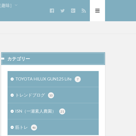
e［趣味］
カテゴリー
TOYOTA HILUX GUN125 Life
7
トレンドブログ
10
ISN（一瀬素人農園）
21
筋トレ
46