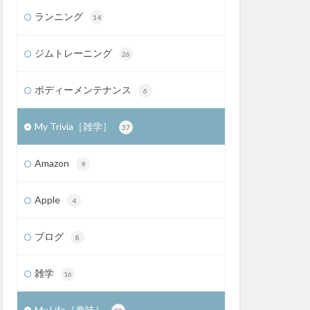
ランニング
14
ジムトレーニング
26
ボディーメンテナンス
6
My Trivia［雑学］
37
Amazon
9
Apple
4
ブログ
8
雑学
16
My Life［趣味］