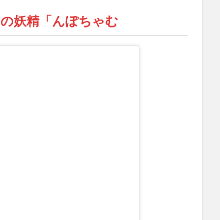
トの妖精「んぽちゃむ