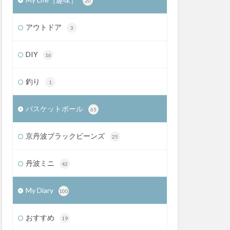
20
アウトドア
3
DIY
16
釣り
1
バスケットボール
65
京丹波ブラックビーンズ
25
丹波ミニ
42
My Diary
100
おすすめ
19