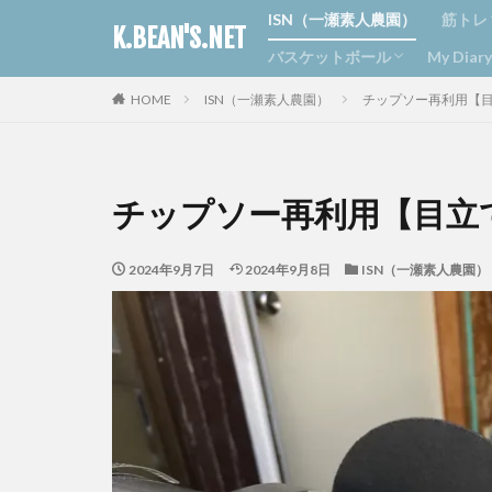
ISN（一瀬素人農園）
筋トレ
K.BEAN'S.NET
バスケットボール
My Dia
ジム
ラン
ボデ
HOME
ISN（一瀬素人農園）
チップソー再利用【
京丹波ブラックビーンズ
丹波ミニ
日記
おすす
カニヘ
チップソー再利用【目立
2024年9月7日
2024年9月8日
ISN（一瀬素人農園）