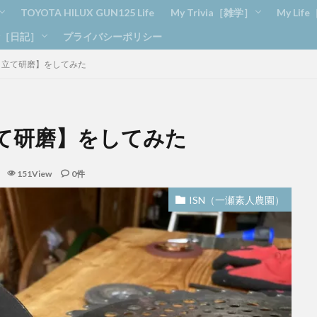
TOYOTA HILUX GUN125 Life
My Trivia［雑学］
My Lif
ry［日記］
プライバシーポリシー
トレーニング
ニング
ィーメンテナンス
Amazon
ブログ
Apple
雑学
DIY
釣り
目立て研磨】をしてみた
め
ンダックス アフロ
て研磨】をしてみた
151View
0件
ISN（一瀬素人農園）