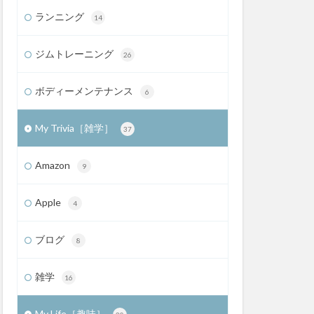
ランニング
14
ジムトレーニング
26
ボディーメンテナンス
6
My Trivia［雑学］
37
Amazon
9
Apple
4
ブログ
8
雑学
16
My Life［趣味］