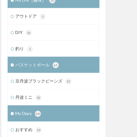
20
アウトドア
3
DIY
16
釣り
1
バスケットボール
65
京丹波ブラックビーンズ
25
丹波ミニ
42
My Diary
100
おすすめ
19