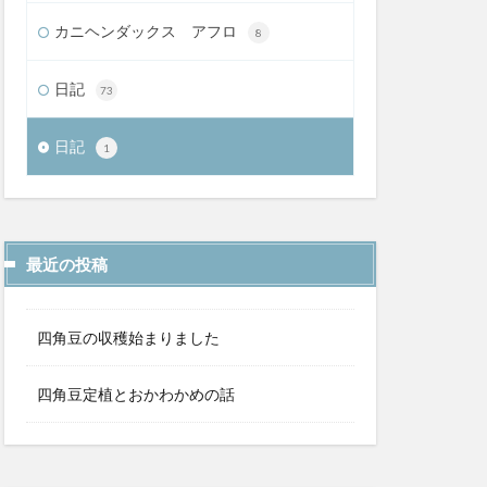
カニヘンダックス アフロ
8
日記
73
日記
1
最近の投稿
四角豆の収穫始まりました
四角豆定植とおかわかめの話