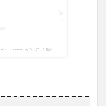
n.siroutonouen)がシェアした投稿