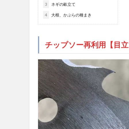
3
ネギの畝立て
4
大根、かぶらの種まき
チップソー再利用【目立