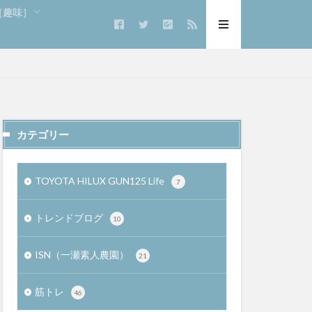
e［趣味］
カテゴリー
TOYOTA HILUX GUN125 Life
7
トレンドブログ
10
ISN（一瀬素人農園）
21
筋トレ
46