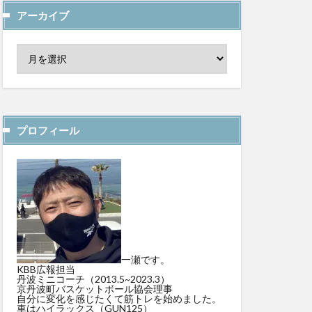
アーカイブ
プロフィール
一瀬です。
KBB広報担当
丹波ミニコーチ（2013.5~2023.3）
京丹波町バスケットボール協会理事
自分に変化を感じたくて筋トレを始めました。
車はハイラックス（GUN125）