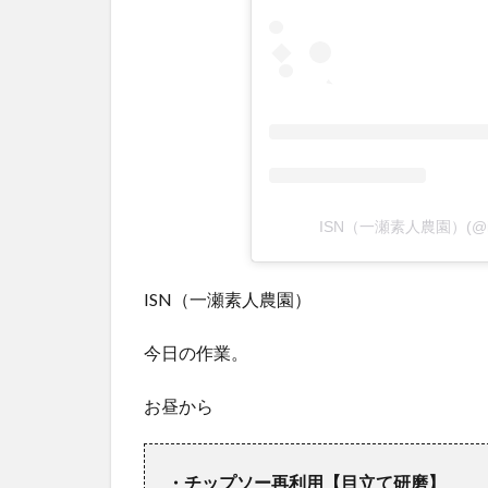
ISN（一瀬素人農園）(@is
ISN（一瀬素人農園）
今日の作業。
お昼から
・チップソー再利用【目立て研磨】