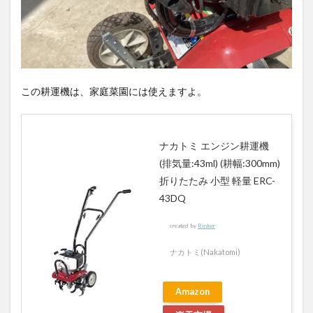
この耕運機は、家庭菜園には使えますよ。
ナカトミ エンジン耕運機
(排気量:43ml) (耕幅:300mm)
折りたたみ 小型 軽量 ERC-
43DQ
created by
Rinker
ナカトミ(Nakatomi)
Amazon