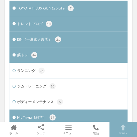
TOYOTA HILUX GUN125 Life
7
トレンドブログ
10
ISN（一瀬素人農園）
21
筋トレ
46
ランニング
14
ジムトレーニング
26
ボディーメンテナンス
6
My Trivia［雑学］
37
Amazon
9
ホーム
シェア
メニュー
電話
TOPへ