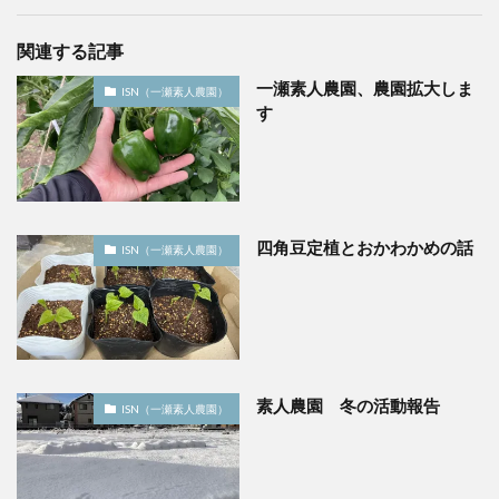
関連する記事
一瀬素人農園、農園拡大しま
ISN（一瀬素人農園）
す
四角豆定植とおかわかめの話
ISN（一瀬素人農園）
素人農園 冬の活動報告
ISN（一瀬素人農園）