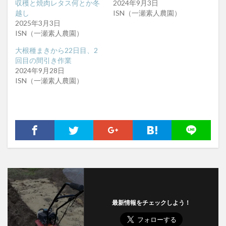
収穫と焼肉レタス何とか冬
2024年9月3日
越し
ISN（一瀬素人農園）
2025年3月3日
ISN（一瀬素人農園）
大根種まきから22日目、2
回目の間引き作業
2024年9月28日
ISN（一瀬素人農園）
最新情報をチェックしよう！