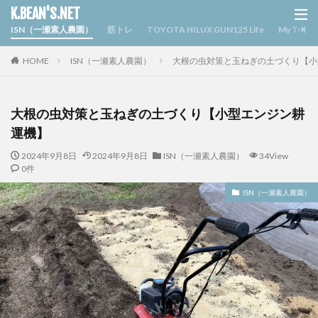
K.BEAN'S.NET
ISN（一瀬素人農園）
筋トレ
TOYOTA HILUX GUN125 Life
My Triv
HOME
ISN（一瀬素人農園）
大根の虫対策と玉ねぎの土づくり【小
大根の虫対策と玉ねぎの土づくり【小型エンジン耕
運機】
2024年9月8日
2024年9月8日
ISN（一瀬素人農園）
34View
0件
ISN（一瀬素人農園）