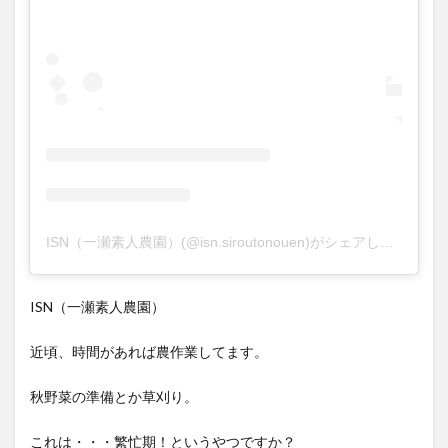
ISN（一瀬素人農園）(@isn.siroutonouen)がシェアした投稿
ISN（一瀬素人農園）
近頃、時間があれば農作業してます。
秋野菜の準備とか草刈り。
これは・・・繁忙期！というやつですか？