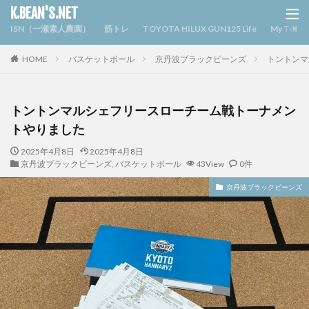
K.BEAN'S.NET
ISN（一瀬素人農園）
筋トレ
TOYOTA HILUX GUN125 Life
My Triv
HOME
バスケットボール
京丹波ブラックビーンズ
トントンマ
トントンマルシェフリースローチーム戦トーナメン
トやりました
2025年4月8日
2025年4月8日
京丹波ブラックビーンズ
,
バスケットボール
43View
0件
京丹波ブラックビーンズ