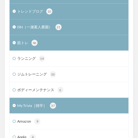
トレンドブログ
10
ISN（一瀬素人農園）
21
筋トレ
46
ランニング
14
ジムトレーニング
26
ボディーメンテナンス
6
My Trivia［雑学］
37
Amazon
9
Apple
4