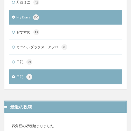
丹波ミニ
42
My Diary
100
おすすめ
19
カニヘンダックス アフロ
8
日記
73
日記
1
最近の投稿
四角豆の収穫始まりました