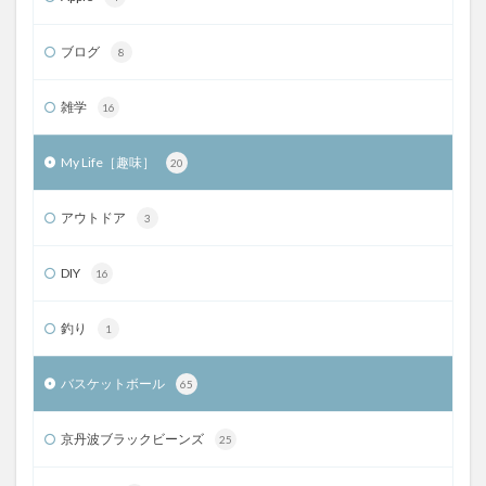
ブログ
8
雑学
16
My Life［趣味］
20
アウトドア
3
DIY
16
釣り
1
バスケットボール
65
京丹波ブラックビーンズ
25