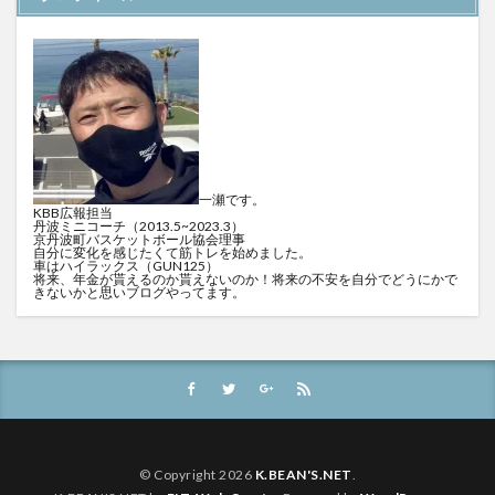
一瀬です。
KBB広報担当
丹波ミニコーチ（2013.5~2023.3）
京丹波町バスケットボール協会理事
自分に変化を感じたくて筋トレを始めました。
車はハイラックス（GUN125）
将来、年金が貰えるのか貰えないのか！将来の不安を自分でどうにかで
きないかと思いブログやってます。
© Copyright 2026
K.BEAN'S.NET
.