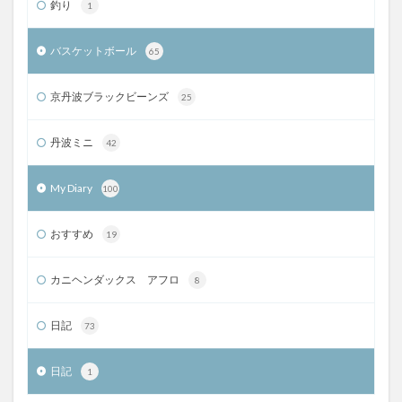
釣り
1
バスケットボール
65
京丹波ブラックビーンズ
25
丹波ミニ
42
My Diary
100
おすすめ
19
カニヘンダックス アフロ
8
日記
73
日記
1