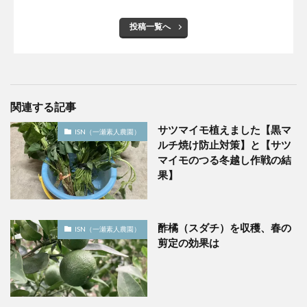
投稿一覧へ
関連する記事
サツマイモ植えました【黒マ
ISN（一瀬素人農園）
ルチ焼け防止対策】と【サツ
マイモのつる冬越し作戦の結
果】
酢橘（スダチ）を収穫、春の
ISN（一瀬素人農園）
剪定の効果は