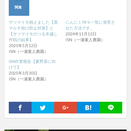
関連
サツマイモ植えました【黒
にんにく98％一気に発芽さ
マルチ焼け防止対策】と
せた方法です。
【サツマイモのつる冬越し
2024年11月12日
作戦の結果】
ISN（一瀬素人農園）
2025年5月12日
ISN（一瀬素人農園）
iSN作業報告【夏野菜に向
けて】
2025年3月30日
ISN（一瀬素人農園）