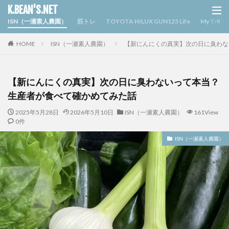
K.BEAN'S.NET
ISN（一瀬素人農園）
筋トレ
TOYOTA HILUX GUN125 Life
My Triv
HOME
ISN（一瀬素人農園）
【新にんにくの真実】次の日に臭わな
【新にんにくの真実】次の日に臭わないって本当？
生産者が食べて確かめてみた話
2025年5月28日
2026年5月10日
ISN（一瀬素人農園）
161View
0件
ISN（一瀬素人農園）