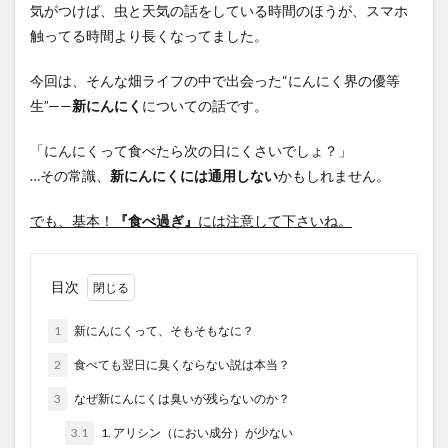
気がつけば、虫と天気の話をしている時間のほうが、スマホ
触ってる時間より長くなってました。
今回は、そんな畑ライフの中で出会った“にんにく界の優等
生”——
新にんにく
についての話です。
「にんにくって食べたら次の日にくさいでしょ？」
…その常識、
新にんにくには通用しない
かもしれません。
でも、基本！
『食べ過ぎ』
には注意して下さいね。
目次
1
新にんにくって、そもそもなに？
2
食べても翌日に臭くならない説は本当？
3
なぜ新にんにくは臭いが残らないのか？
3.1
1. アリシン（におい成分）が少ない