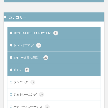
カテゴリー
TOYOTA HILUX GUN125 Life
7
トレンドブログ
10
ISN（一瀬素人農園）
21
筋トレ
46
ランニング
14
ジムトレーニング
26
ボディーメンテナンス
6