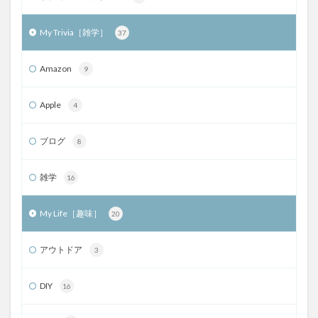
My Trivia［雑学］
37
Amazon
9
Apple
4
ブログ
8
雑学
16
My Life［趣味］
20
アウトドア
3
DIY
16