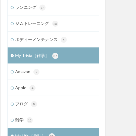
ランニング
14
ジムトレーニング
26
ボディーメンテナンス
6
My Trivia［雑学］
37
Amazon
9
Apple
4
ブログ
8
雑学
16
My Life［趣味］