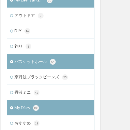
20
アウトドア
3
DIY
16
釣り
1
バスケットボール
65
京丹波ブラックビーンズ
25
丹波ミニ
42
My Diary
100
おすすめ
19