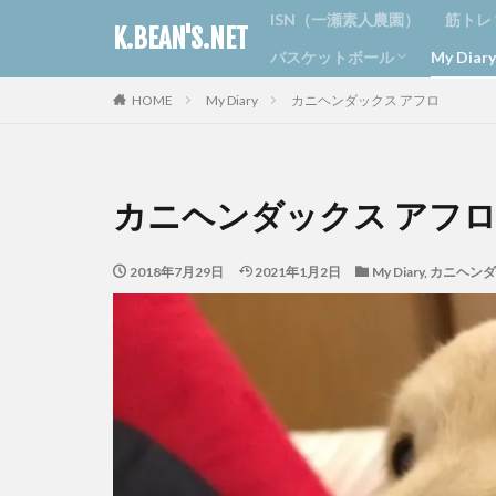
ISN（一瀬素人農園）
筋トレ
K.BEAN'S.NET
バスケットボール
My Dia
ジム
ラン
ボデ
HOME
My Diary
カニヘンダックス アフロ
京丹波ブラックビーンズ
丹波ミニ
日記
おすす
カニヘ
カニヘンダックス アフ
2018年7月29日
2021年1月2日
My Diary
,
カニヘンダ