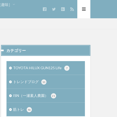
e［趣味］
カテゴリー
TOYOTA HILUX GUN125 Life
7
トレンドブログ
10
ISN（一瀬素人農園）
21
筋トレ
46