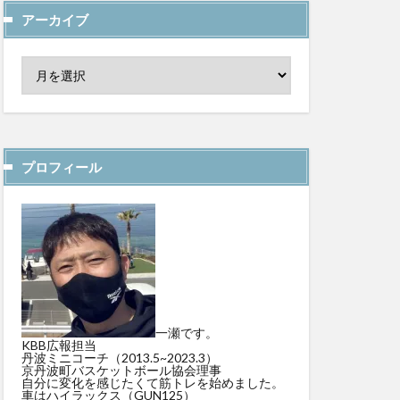
アーカイブ
プロフィール
一瀬です。
KBB広報担当
丹波ミニコーチ（2013.5~2023.3）
京丹波町バスケットボール協会理事
自分に変化を感じたくて筋トレを始めました。
車はハイラックス（GUN125）