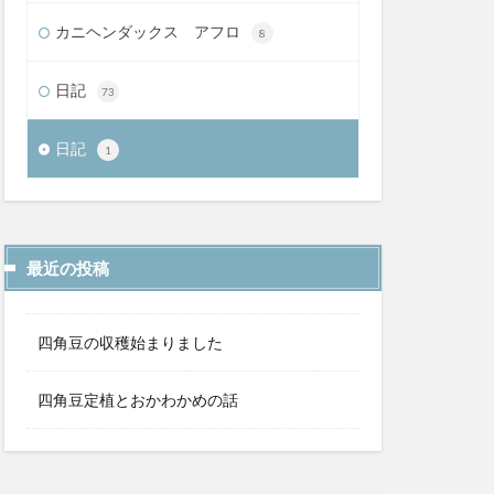
カニヘンダックス アフロ
8
日記
73
日記
1
最近の投稿
四角豆の収穫始まりました
四角豆定植とおかわかめの話