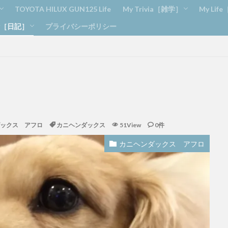
TOYOTA HILUX GUN125 Life
My Trivia［雑学］
My Lif
ry［日記］
プライバシーポリシー
トレーニング
ニング
ィーメンテナンス
Amazon
ブログ
Apple
雑学
DIY
釣り
め
ンダックス アフロ
ロ
ックス アフロ
カニヘンダックス
51View
0件
カニヘンダックス アフロ