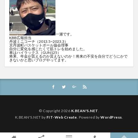
一瀬です。
KBB広報担当
丹波ミニコーチ（2013.5~2023.3）
京丹波町バスケットボール協会理事
自分に変化を感じたくて筋トレを始めました。
車はハイラックス（GUN125）
将来、年金が貰えるのか貰えないのか！将来の不安を自分でどうにかで
きないかと思いブログやってます。
© Copyright 2026
K.BEAN'S.NET
.
K.BEAN'S.NET by
FIT-Web Create
. Powered by
WordPress
.