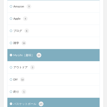
Amazon
9
Apple
4
ブログ
8
雑学
16
My Life［趣味］
20
アウトドア
3
DIY
16
釣り
1
バスケットボール
65