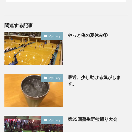
関連する記事
やっと俺の夏休み①
My Diary
最近、少し動ける気がしま
My Diary
す。
第35回蒲生野盆踊り大会
My Diary