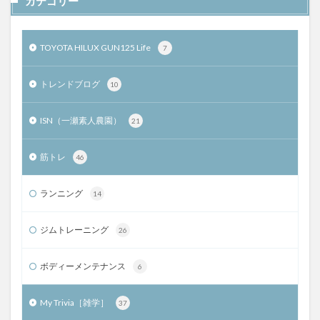
カテゴリー
TOYOTA HILUX GUN125 Life
7
トレンドブログ
10
ISN（一瀬素人農園）
21
筋トレ
46
ランニング
14
ジムトレーニング
26
ボディーメンテナンス
6
My Trivia［雑学］
37