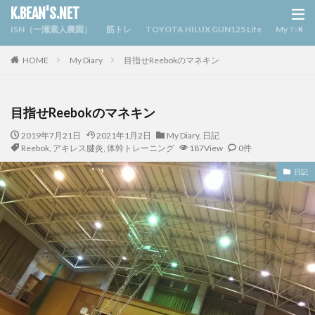
K.BEAN'S.NET
ISN（一瀬素人農園）
筋トレ
TOYOTA HILUX GUN125 Life
My Triv
HOME
My Diary
目指せReebokのマネキン
目指せReebokのマネキン
2019年7月21日
2021年1月2日
My Diary
,
日記
Reebok
,
アキレス腱炎
,
体幹トレーニング
187View
0件
日記