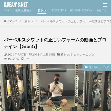
K.BEAN'S.NET
ISN（一瀬素人農園）
筋トレ
TOYOTA HILUX GUN125 Life
My Triv
HOME
筋トレ
バーベルスクワットの正しいフォームの動画とプロテイ
バーベルスクワットの正しいフォームの動画とプロ
テイン【GronG】
2021年9月7日
2021年11月24日
筋トレ
,
ジムトレーニング
153View
0件
ジムトレーニング