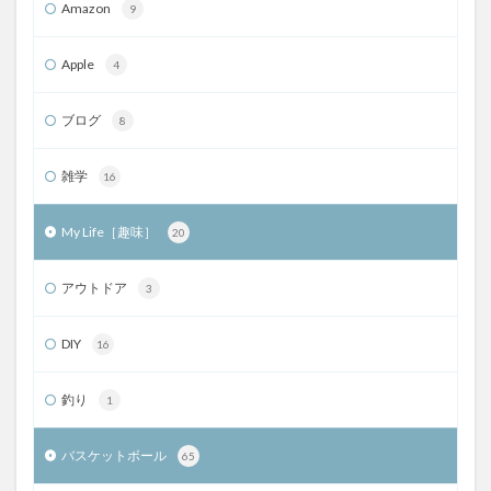
Amazon
9
Apple
4
ブログ
8
雑学
16
My Life［趣味］
20
アウトドア
3
DIY
16
釣り
1
バスケットボール
65