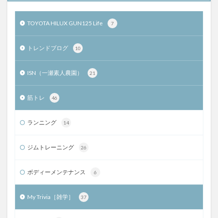
TOYOTA HILUX GUN125 Life
7
トレンドブログ
10
ISN（一瀬素人農園）
21
筋トレ
46
ランニング
14
ジムトレーニング
26
ボディーメンテナンス
6
My Trivia［雑学］
37