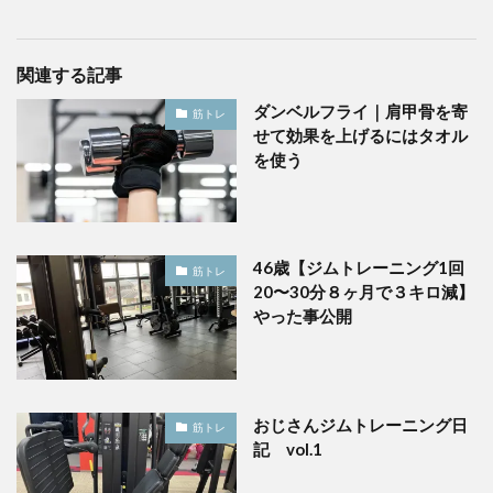
関連する記事
ダンベルフライ｜肩甲骨を寄
筋トレ
せて効果を上げるにはタオル
を使う
46歳【ジムトレーニング1回
筋トレ
20〜30分８ヶ月で３キロ減】
やった事公開
おじさんジムトレーニング日
筋トレ
記 vol.1