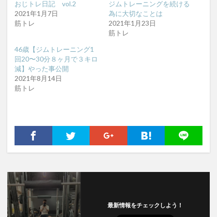
おじトレ日記 vol.2
ジムトレーニングを続ける
2021年1月7日
為に大切なことは
筋トレ
2021年1月23日
筋トレ
46歳【ジムトレーニング1
回20〜30分８ヶ月で３キロ
減】やった事公開
2021年8月14日
筋トレ
最新情報をチェックしよう！