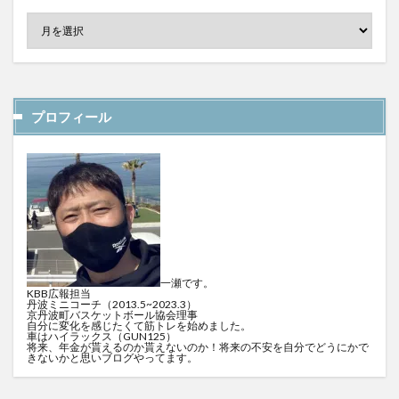
プロフィール
一瀬です。
KBB広報担当
丹波ミニコーチ（2013.5~2023.3）
京丹波町バスケットボール協会理事
自分に変化を感じたくて筋トレを始めました。
車はハイラックス（GUN125）
将来、年金が貰えるのか貰えないのか！将来の不安を自分でどうにかで
きないかと思いブログやってます。