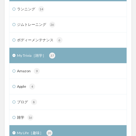
ランニング
14
ジムトレーニング
26
ボディーメンテナンス
6
My Trivia［雑学］
37
Amazon
9
Apple
4
ブログ
8
雑学
16
My Life［趣味］
20