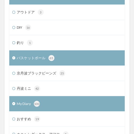
アウトドア
3
DIY
16
釣り
1
バスケットボール
65
京丹波ブラックビーンズ
25
丹波ミニ
42
My Diary
100
おすすめ
19