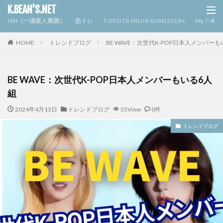
K.BEAN'S.NET
ISN（一瀬素人農園）
筋トレ
TOYOTA HILUX GUN125 Life
My Triv
HOME
トレンドブログ
BE WAVE：次世代K-POP日本人メンバー
BE WAVE：次世代K-POP日本人メンバーもいる6人
組
2024年4月13日
トレンドブログ
35View
0件
トレンドブログ