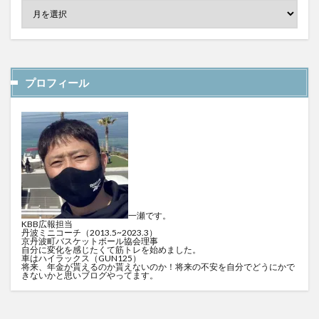
プロフィール
一瀬です。
KBB広報担当
丹波ミニコーチ（2013.5~2023.3）
京丹波町バスケットボール協会理事
自分に変化を感じたくて筋トレを始めました。
車はハイラックス（GUN125）
将来、年金が貰えるのか貰えないのか！将来の不安を自分でどうにかで
きないかと思いブログやってます。