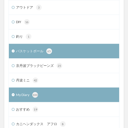
アウトドア
3
DIY
16
釣り
1
バスケットボール
65
京丹波ブラックビーンズ
25
丹波ミニ
42
My Diary
100
おすすめ
19
カニヘンダックス アフロ
8