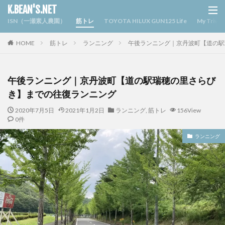
K.BEAN'S.NET
ISN（一瀬素人農園）
筋トレ
TOYOTA HILUX GUN125 Life
My Triv
HOME
筋トレ
ランニング
午後ランニング｜京丹波町【道の駅
午後ランニング｜京丹波町【道の駅瑞穂の里さらび
き】までの往復ランニング
2020年7月5日
2021年1月2日
ランニング
,
筋トレ
156View
0件
ランニング