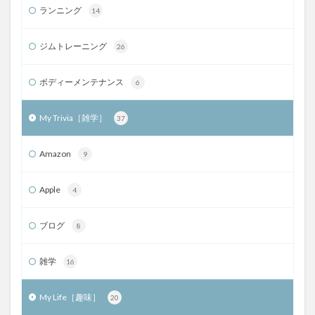
ランニング
14
ジムトレーニング
26
ボディーメンテナンス
6
My Trivia［雑学］
37
Amazon
9
Apple
4
ブログ
8
雑学
16
My Life［趣味］
20